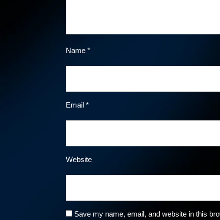
Name
*
Email
*
Website
Save my name, email, and website in this bro