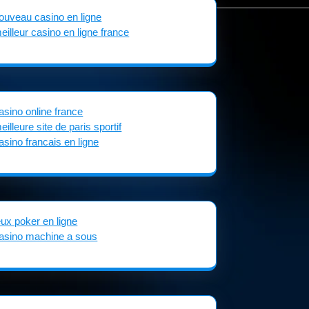
ouveau casino en ligne
eilleur casino en ligne france
asino online france
eilleure site de paris sportif
asino francais en ligne
eux poker en ligne
asino machine a sous