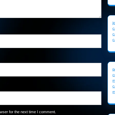
j
c
c
c
p
c
m
c
m
wser for the next time I comment.