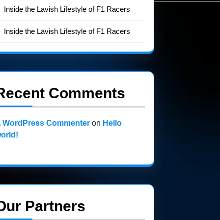
Inside the Lavish Lifestyle of F1 Racers
Inside the Lavish Lifestyle of F1 Racers
Recent Comments
 WordPress Commenter
on
Hello
orld!
Our Partners