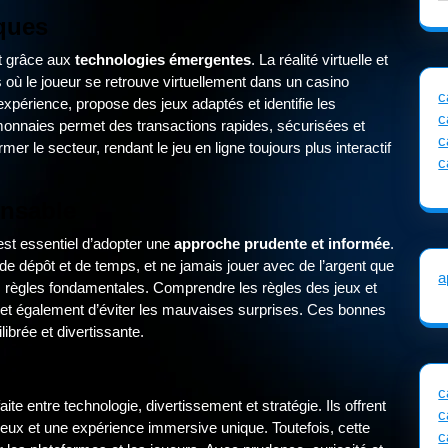
ques
nt grâce aux
technologies émergentes
. La réalité virtuelle et
ù le joueur se retrouve virtuellement dans un casino
c
l’expérience, propose des jeux adaptés et identifie les
c
onnaies permet des transactions rapides, sécurisées et
c
 le secteur, rendant le jeu en ligne toujours plus interactif
c
onsable
 est essentiel d’adopter une
approche prudente et informée
.
 de dépôt et de temps, et ne jamais jouer avec de l’argent que
a
s règles fondamentales. Comprendre les règles des jeux et
met également d’éviter les mauvaises surprises. Ces bonnes
ibrée et divertissante.
c
ite entre technologie, divertissement et stratégie. Ils offrent
c
 jeux et une expérience immersive unique. Toutefois, cette
c