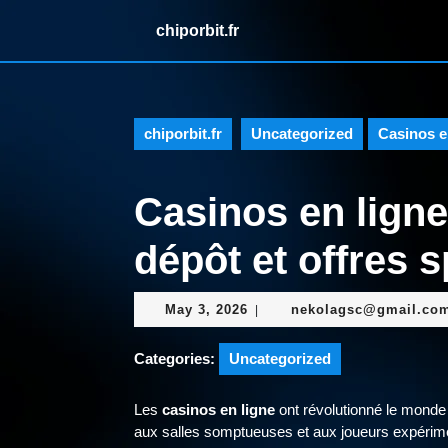
Skip
chiporbit.fr
to
content
Skip
to
content
chiporbit.fr
Uncategorized
Casinos e
Casinos en lign
dépôt et offres 
May
May 3, 2026
nekolagsc@gmail.co
|
3,
2026
Categories:
Uncategorized
Les
casinos en ligne
ont révolutionné le monde 
aux salles somptueuses et aux joueurs expérime