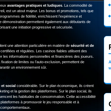
breux
avantages pratiques et ludiques
. La commodité de
eil, est un atout majeur. Les bonus et promotions, tels que
 programmes de fidélité, enrichissent l’expérience et
e démonstration permettent également aux débutants de
orisant une initiation progressive et sécurisée.
tent une attention particulière en matière de
sécurité et de
 certifiées et régulées. Les casinos fiables utilisent des
 les informations personnelles et financières des joueurs.
fixation de limites ou l’auto-exclusion, permettent de
A
garantir un environnement sûr.
w
al
et social
considérable. Sur le plan économique, ils créent
eting et la gestion des plateformes. Sur le plan social, ils
fluencent les habitudes de consommation. Cette accessibilité
s plateformes à promouvoir le jeu responsable et à
et comportementaux.