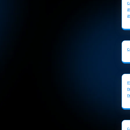
c
a
a
c
m
n
n
c