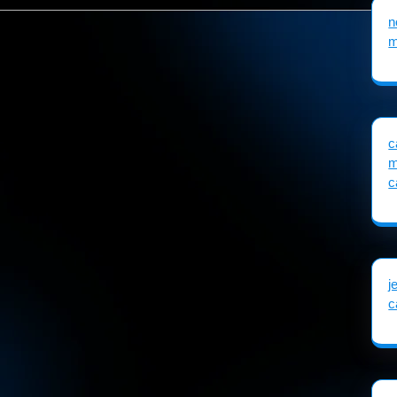
n
m
c
m
c
j
c