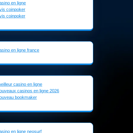
asino en ligne
vis coinpoker
vis coinpoker
asino en ligne france
eilleur casino en ligne
ouveaux casinos en ligne 2026
ouveau bookmaker
asino en ligne neosurf