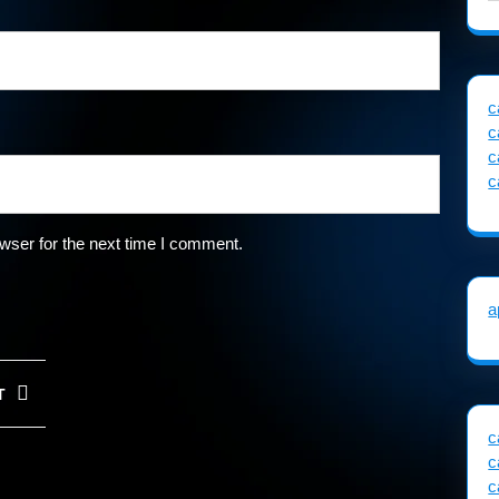
c
c
c
c
wser for the next time I comment.
a
T
c
c
c