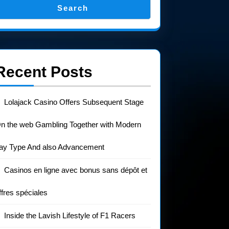
Search
Recent Posts
Lolajack Casino Offers Subsequent Stage
n the web Gambling Together with Modern
ay Type And also Advancement
Casinos en ligne avec bonus sans dépôt et
ffres spéciales
Inside the Lavish Lifestyle of F1 Racers