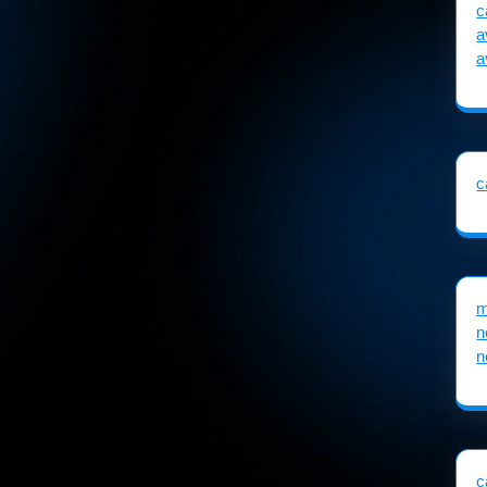
c
a
a
c
m
n
n
c