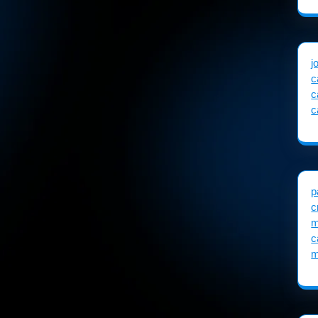
j
c
c
c
p
c
m
c
m