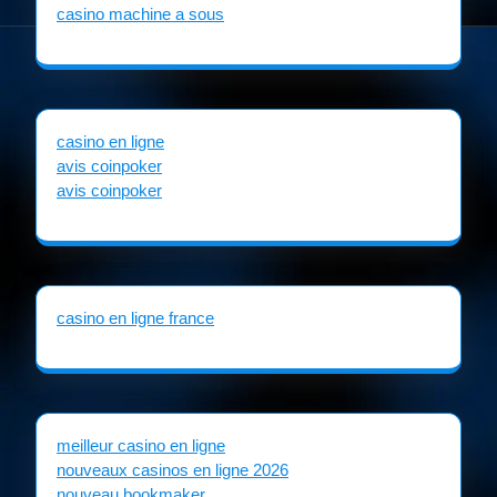
casino machine a sous
casino en ligne
avis coinpoker
avis coinpoker
casino en ligne france
meilleur casino en ligne
nouveaux casinos en ligne 2026
nouveau bookmaker