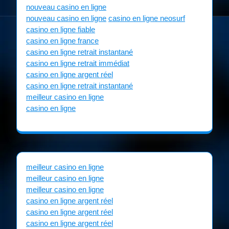
nouveau casino en ligne
nouveau casino en ligne
casino en ligne neosurf
casino en ligne fiable
casino en ligne france
casino en ligne retrait instantané
casino en ligne retrait immédiat
casino en ligne argent réel
casino en ligne retrait instantané
meilleur casino en ligne
casino en ligne
meilleur casino en ligne
meilleur casino en ligne
meilleur casino en ligne
casino en ligne argent réel
casino en ligne argent réel
casino en ligne argent réel