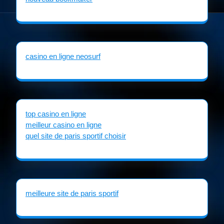
casino en ligne neosurf
top casino en ligne
meilleur casino en ligne
quel site de paris sportif choisir
meilleure site de paris sportif