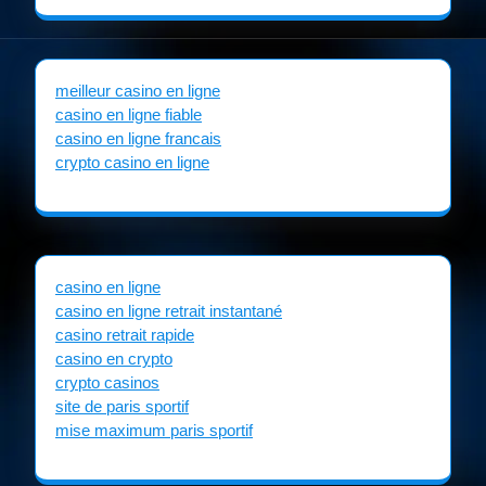
meilleur casino en ligne
casino en ligne fiable
casino en ligne francais
crypto casino en ligne
casino en ligne
casino en ligne retrait instantané
casino retrait rapide
casino en crypto
crypto casinos
site de paris sportif
mise maximum paris sportif