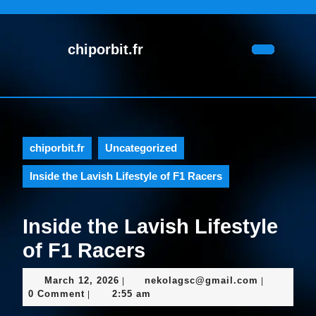
Skip
to
content
chiporbit.fr
Skip
Open
to
Button
content
chiporbit.fr
Uncategorized
Inside the Lavish Lifestyle of F1 Racers
Inside the Lavish Lifestyle
of F1 Racers
March
nekolagsc
March 12, 2026
nekolagsc@gmail.com
|
|
12,
0 Comment
2:55 am
|
2026