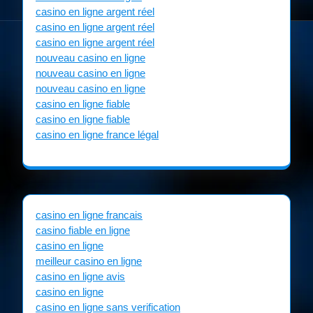
casino en ligne argent réel
casino en ligne argent réel
casino en ligne argent réel
nouveau casino en ligne
nouveau casino en ligne
nouveau casino en ligne
casino en ligne fiable
casino en ligne fiable
casino en ligne france légal
casino en ligne francais
casino fiable en ligne
casino en ligne
meilleur casino en ligne
casino en ligne avis
casino en ligne
casino en ligne sans verification