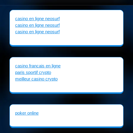
casino en ligne neosurf
casino en ligne neosurf
casino en ligne neosurf
casino francais en ligne
paris sportif crypto
meilleur casino crypto
poker online