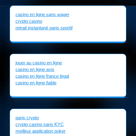
casino en ligne sans wager
crypto casino
retrait instantané paris sportif
jouer au casino en ligne
casino en ligne avis
casino en ligne france légal
casino en ligne fiable
paris crypto
crypto casino sans KYC
meilleur application poker