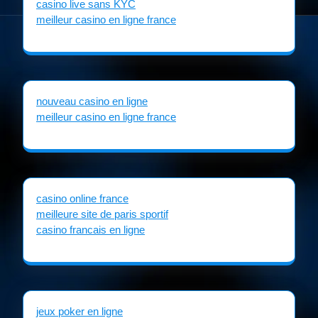
casino live sans KYC
meilleur casino en ligne france
nouveau casino en ligne
meilleur casino en ligne france
casino online france
meilleure site de paris sportif
casino francais en ligne
jeux poker en ligne